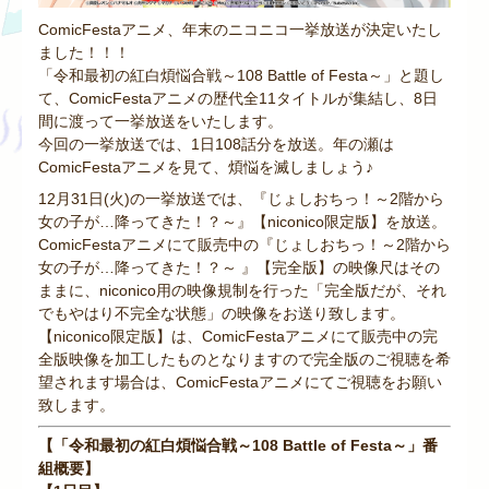
ComicFestaアニメ、年末のニコニコ一挙放送が決定いたし
ました！！！
「令和最初の紅白煩悩合戦～108 Battle of Festa～」と題し
て、ComicFestaアニメの歴代全11タイトルが集結し、8日
間に渡って一挙放送をいたします。
今回の一挙放送では、1日108話分を放送。年の瀬は
ComicFestaアニメを見て、煩悩を滅しましょう♪
12月31日(火)の一挙放送では、『じょしおちっ！～2階から
女の子が…降ってきた！？～』【niconico限定版】を放送。
ComicFestaアニメにて販売中の『じょしおちっ！～2階から
女の子が…降ってきた！？～ 』【完全版】の映像尺はその
ままに、niconico用の映像規制を行った「完全版だが、それ
でもやはり不完全な状態」の映像をお送り致します。
【niconico限定版】は、ComicFestaアニメにて販売中の完
全版映像を加工したものとなりますので完全版のご視聴を希
望されます場合は、ComicFestaアニメにてご視聴をお願い
致します。
【「令和最初の紅白煩悩合戦～108 Battle of Festa～」番
組概要】