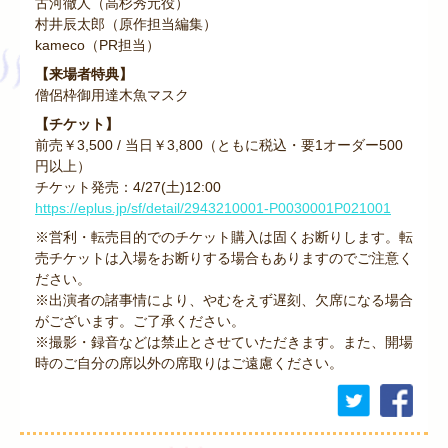
古河徹人（高杉秀元役）
村井辰太郎（原作担当編集）
kameco（PR担当）
【来場者特典】
僧侶枠御用達木魚マスク
【チケット】
前売￥3,500 / 当日￥3,800（ともに税込・要1オーダー500
円以上）
チケット発売：4/27(土)12:00
https://eplus.jp/sf/detail/2943210001-P0030001P021001
※営利・転売目的でのチケット購入は固くお断りします。転
売チケットは入場をお断りする場合もありますのでご注意く
ださい。
※出演者の諸事情により、やむをえず遅刻、欠席になる場合
がございます。ご了承ください。
※撮影・録音などは禁止とさせていただきます。また、開場
時のご自分の席以外の席取りはご遠慮ください。