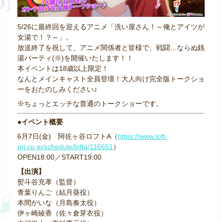
5/26に最終回を迎えるアニメ「洗い屋さん！～俺とアイツが
女湯で！？～」。
放送終了を祝して、アニメ関係者と皆様で、戦闘…ならぬ銭
湯パーティ(※)を開催いたします！！
本イベントは18歳以上限定！
なんとメインキャスト全員登壇！大人向け完全版トークショ
ーをおたのしみください♪
※ちょっとエッチな普通のトークショーです。
●イベント概要
6月7日(金) 阿佐ヶ谷ロフトA（
https://www.loft-
prj.co.jp/schedule/lofta/116651
）
OPEN18:00／START19:00
【出演】
熨斗谷充孝（監督）
青葉りんご（結月葵役）
本間かいな（月島奏太役）
伊ヶ崎綾香（佐々倉芽衣役）