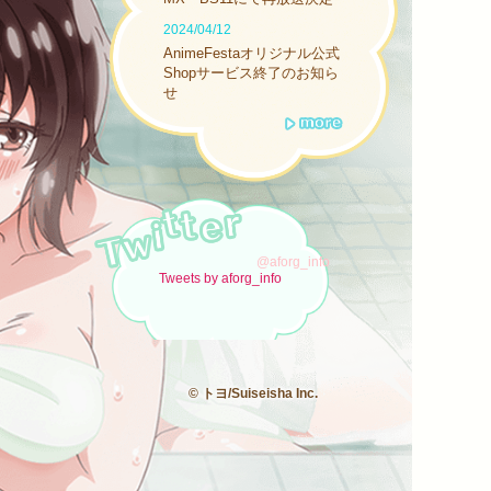
2024/04/12
AnimeFestaオリジナル公式
Shopサービス終了のお知ら
せ
@aforg_info
Tweets by aforg_info
© トヨ/Suiseisha Inc.